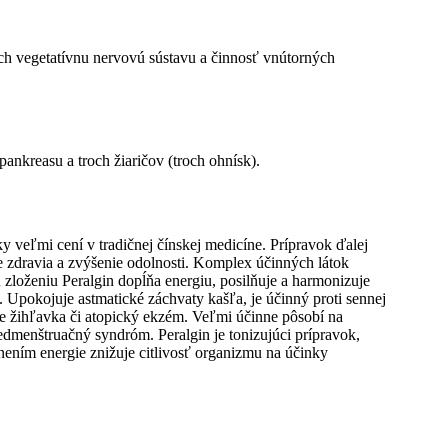
ch vegetatívnu nervovú sústavu a činnosť vnútorných
nkreasu a troch žiaričov (troch ohnísk).
inky veľmi cení v tradičnej čínskej medicíne. Prípravok ďalej
e zdravia a zvýšenie odolnosti. Komplex účinných látok
zloženiu Peralgin dopĺňa energiu, posilňuje a harmonizuje
Upokojuje astmatické záchvaty kašľa, je účinný proti sennej
je žihľavka či atopický ekzém. Veľmi účinne pôsobí na
dmenštruačný syndróm. Peralgin je tonizujúci prípravok,
ením energie znižuje citlivosť organizmu na účinky