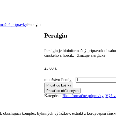
rmačné prípravky
Peralgin
Peralgin
Peralgin je bioinformačný prípravok obsah
čínskeho a horčík. Znižuje alergické
23,00
€
množstvo Peralgin
Pridať do košíka
Pridať do obľúbených
Kategórie:
Bioinformačné prípravky
,
Výživ
ok obsahujúci komplex bylinných výťažkov, extrakt z kordycepsu čínsk