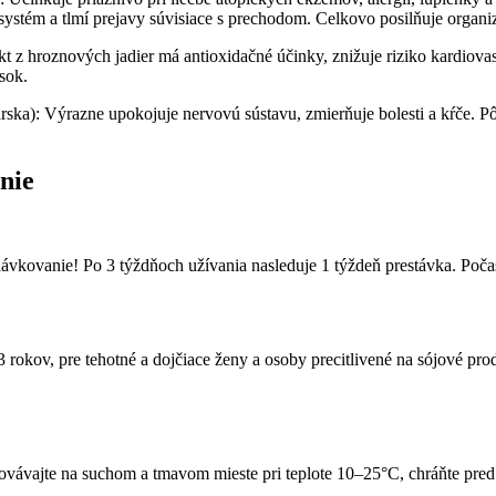
ystém a tlmí prejavy súvisiace s prechodom. Celkovo posilňuje organiz
rakt z hroznových jadier má antioxidačné účinky, znižuje riziko kardiov
sok.
ekárska): Výrazne upokojuje nervovú sústavu, zmierňuje bolesti a kŕče. 
nie
vkovanie! Po 3 týždňoch užívania nasleduje 1 týždeň prestávka. Počas
3 rokov, pre tehotné a dojčiace ženy a osoby precitlivené na sójové p
ovávajte na suchom a tmavom mieste pri teplote 10–25°C, chráňte pre