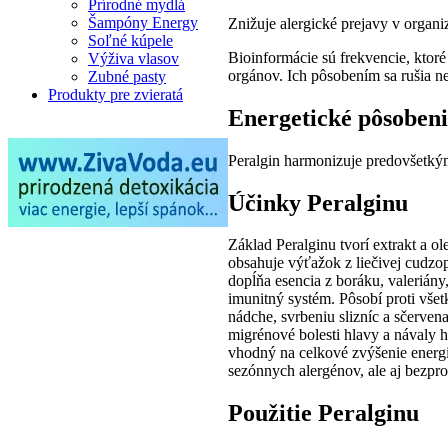
Prírodné mydlá
Šampóny Energy
Znižuje alergické prejavy v organ
Soľné kúpele
Bioinformácie sú frekvencie, ktor
Výživa vlasov
orgánov. Ich pôsobením sa rušia n
Zubné pasty
Produkty pre zvieratá
Energetické pôsoben
Peralgin harmonizuje predovšetkým
Účinky Peralginu
Základ Peralginu tvorí extrakt a ol
obsahuje výťažok z liečivej cudzo
dopĺňa esencia z boráku, valerián
imunitný systém. Pôsobí proti vše
nádche, svrbeniu slizníc a sčerve
migrénové bolesti hlavy a návaly 
vhodný na celkové zvýšenie energi
sezónnych alergénov, ale aj bezpro
Použitie Peralginu