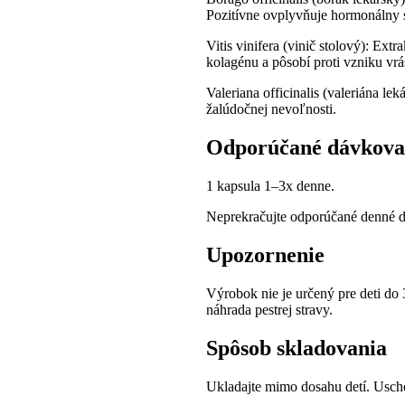
Pozitívne ovplyvňuje hormonálny s
Vitis vinifera (vinič stolový): Ext
kolagénu a pôsobí proti vzniku vrá
Valeriana officinalis (valeriána l
žalúdočnej nevoľnosti.
Odporúčané dávkova
1 kapsula 1–3x denne.
Neprekračujte odporúčané denné dá
Upozornenie
Výrobok nie je určený pre deti do 
náhrada pestrej stravy.
Spôsob skladovania
Ukladajte mimo dosahu detí. Usch