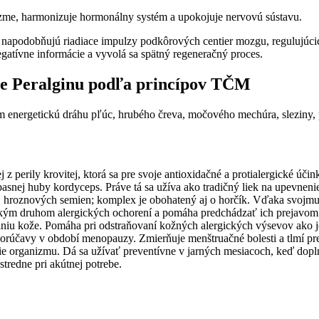
izme, harmonizuje hormonálny systém a upokojuje nervovú sústavu.
é napodobňujú riadiace impulzy podkôrových centier mozgu, regulujúci
egatívne informácie a vyvolá sa spätný regeneračný proces.
ie Peralginu podľa princípov TČM
 energetickú dráhu pľúc, hrubého čreva, močového mechúra, sleziny, pa
ej z perily krovitej, ktorá sa pre svoje antioxidačné a protialergické úč
pasnej huby kordyceps. Práve tá sa užíva ako tradičný liek na upevneni
y, hroznových semien; komplex je obohatený aj o horčík. Vďaka svojmu 
tkým druhom alergických ochorení a pomáha predchádzať ich prejavom. 
naniu kože. Pomáha pri odstraňovaní kožných alergických výsevov ako 
horúčavy v období menopauzy. Zmierňuje menštruačné bolesti a tlmí pre
e organizmu. Dá sa užívať preventívne v jarných mesiacoch, keď dopln
stredne pri akútnej potrebe.