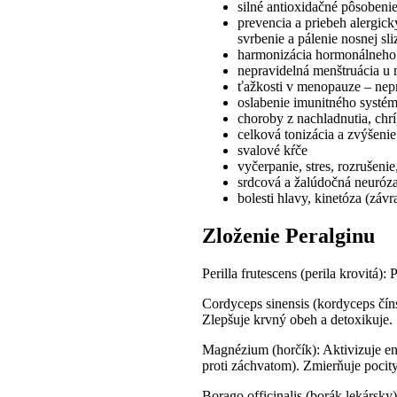
silné antioxidačné pôsobeni
prevencia a priebeh alergic
svrbenie a pálenie nosnej sl
harmonizácia hormonálneho
nepravidelná menštruácia u 
ťažkosti v menopauze – nepr
oslabenie imunitného systému
choroby z nachladnutia, chrí
celková tonizácia a zvýšen
svalové kŕče
vyčerpanie, stres, rozrušeni
srdcová a žalúdočná neuróz
bolesti hlavy, kinetóza (závr
Zloženie Peralginu
Perilla frutescens (perila krovitá):
P
Cordyceps sinensis (kordyceps čín
Zlepšuje krvný obeh a detoxikuje.
Magnézium (horčík): Aktivizuje en
proti záchvatom). Zmierňuje pocity
Borago officinalis (borák lekársky