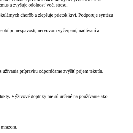
mus a zvyšuje odolnosť voči stresu.
askulárnych chorôb a zlepšuje prietok krvi. Podporuje syntézu
Pôsobí pri nespavosti, nervovom vyčerpaní, nadúvaní a
 užívania prípravku odporúčame zvýšiť príjem tekutín.
rodukty. Výživové doplnky nie sú určené na používanie ako
d mrazom.