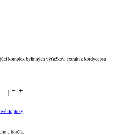
ujúci komplex bylinných výťažkov, extrakt z kordycepsu
ové doplnky
eho a horčík.