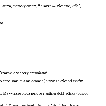
, astma, atopický ekzém, žihľavka) – kýchanie, kašeľ,
ad
príznakov je vedecky preukázaný.
ako afrodiziakum a má ochranný vplyv na dýchací systém.
 Má výrazné protizápalové a antialergické účinky (pôsobí
a akné. Pomáha pri infekciách horných dýchacích ciest.