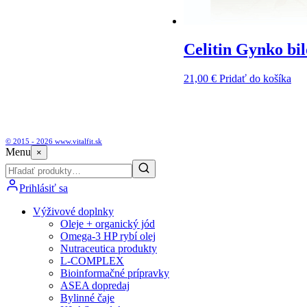
Celitin Gynko bi
21,00
€
Pridať do košíka
© 2015 - 2026 www.vitalfit.sk
Menu
×
Prihlásiť sa
Výživové doplnky
Oleje + organický jód
Omega-3 HP rybí olej
Nutraceutica produkty
L-COMPLEX
Bioinformačné prípravky
ASEA dopredaj
Bylinné čaje