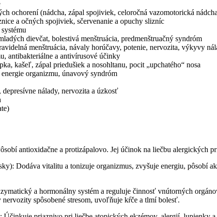
e
kých ochorení (nádcha, zápal spojiviek, celoročná vazomotorická nádcha
iznice a očných spojiviek, sčervenanie a opuchy slizníc
 systému
mladých dievčat, bolestivá menštruácia, predmenštruačný syndróm
avidelná menštruácia, návaly horúčavy, potenie, nervozita, výkyvy nál
, antibakteriálne a antivírusové účinky
pka, kašeľ, zápal priedušiek a nosohltanu, pocit „upchatého“ nosa
ie energie organizmu, únavový syndróm
e, depresívne nálady, nervozita a úzkosť
a
ate)
ôsobí antioxidačne a protizápalovo. Jej účinok na liečbu alergických 
sky): Dodáva vitalitu a tonizuje organizmus, zvyšuje energiu, pôsobí 
zymatický a hormonálny systém a reguluje činnosť vnútorných orgánov.
 nervozity spôsobené stresom, uvoľňuje kŕče a tlmí bolesť.
): Účinkuje priaznivo pri liečbe atopických ekzémov, alergií, lupienky 