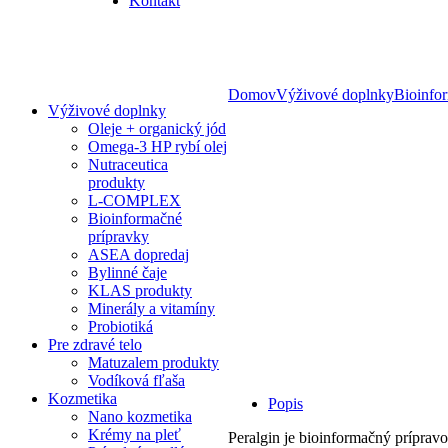
Kontakt
Domov
Výživové doplnky
Bioinfo
Výživové doplnky
Oleje + organický jód
Omega-3 HP rybí olej
Nutraceutica
produkty
L-COMPLEX
Bioinformačné
prípravky
ASEA dopredaj
Bylinné čaje
KLAS produkty
Minerály a vitamíny
Probiotiká
Pre zdravé telo
Matuzalem produkty
Vodíková fľaša
Kozmetika
Popis
Nano kozmetika
Krémy na pleť
Peralgin je bioinformačný príprav