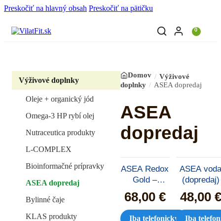
❮
❯
Preskočiť na hlavný obsah
Preskočiť na pätičku
0
Domov
Výživové
Výživové doplnky
doplnky
ASEA dopredaj
Oleje + organický jód
ASEA
Omega-3 HP rybí olej
dopredaj
Nutraceutica produkty
L-COMPLEX
Bioinformačné prípravky
ASEA Redox
ASEA vod
Gold –
(dopredaj)
ASEA dopredaj
masážny
68,00
€
48,00
Bylinné čaje
chladivý gél
KLAS produkty
Iba telefonicky
Iba telefo